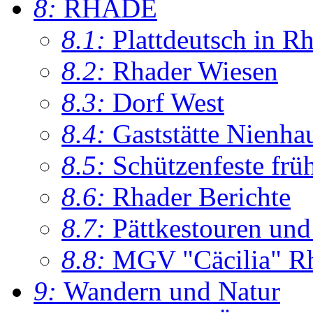
8:
RHADE
8.1:
Plattdeutsch in R
8.2:
Rhader Wiesen
8.3:
Dorf West
8.4:
Gaststätte Nienha
8.5:
Schützenfeste frü
8.6:
Rhader Berichte
8.7:
Pättkestouren un
8.8:
MGV "Cäcilia" R
9:
Wandern und Natur