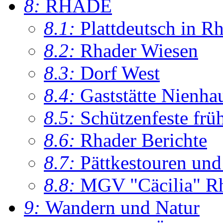
8:
RHADE
8.1:
Plattdeutsch in R
8.2:
Rhader Wiesen
8.3:
Dorf West
8.4:
Gaststätte Nienha
8.5:
Schützenfeste frü
8.6:
Rhader Berichte
8.7:
Pättkestouren un
8.8:
MGV "Cäcilia" R
9:
Wandern und Natur