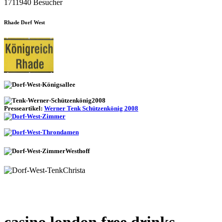
1711940 Besucher
Rhade Dorf West
Presseartikel:
Werner Tenk Schützenkönig 2008
casino london free drinks