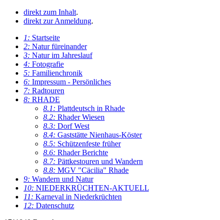
direkt zum Inhalt
.
direkt zur Anmeldung
.
1:
Startseite
2:
Natur füreinander
3:
Natur im Jahreslauf
4:
Fotografie
5:
Familienchronik
6:
Impressum - Persönliches
7:
Radtouren
8:
RHADE
8.1:
Plattdeutsch in Rhade
8.2:
Rhader Wiesen
8.3:
Dorf West
8.4:
Gaststätte Nienhaus-Köster
8.5:
Schützenfeste früher
8.6:
Rhader Berichte
8.7:
Pättkestouren und Wandern
8.8:
MGV "Cäcilia" Rhade
9:
Wandern und Natur
10:
NIEDERKRÜCHTEN-AKTUELL
11:
Karneval in Niederkrüchten
12:
Datenschutz