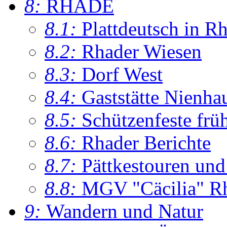
8:
RHADE
8.1:
Plattdeutsch in R
8.2:
Rhader Wiesen
8.3:
Dorf West
8.4:
Gaststätte Nienha
8.5:
Schützenfeste frü
8.6:
Rhader Berichte
8.7:
Pättkestouren un
8.8:
MGV "Cäcilia" R
9:
Wandern und Natur