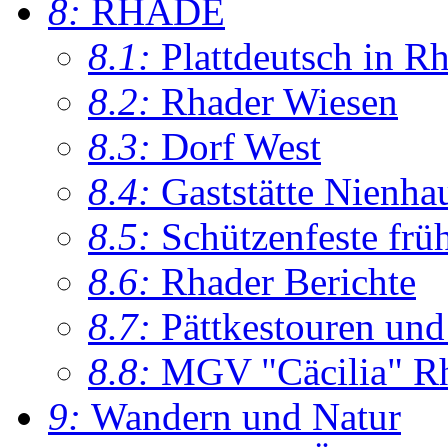
8:
RHADE
8.1:
Plattdeutsch in R
8.2:
Rhader Wiesen
8.3:
Dorf West
8.4:
Gaststätte Nienha
8.5:
Schützenfeste frü
8.6:
Rhader Berichte
8.7:
Pättkestouren un
8.8:
MGV "Cäcilia" R
9:
Wandern und Natur