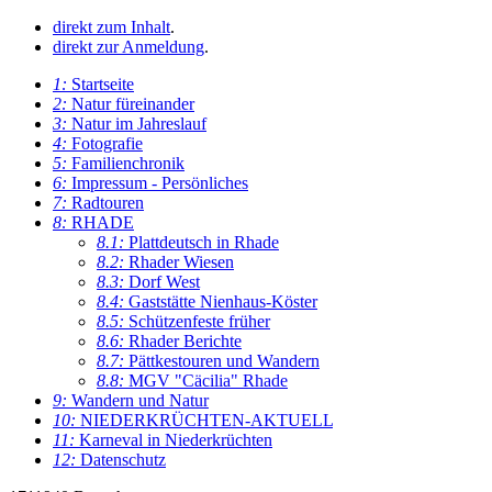
direkt zum Inhalt
.
direkt zur Anmeldung
.
1:
Startseite
2:
Natur füreinander
3:
Natur im Jahreslauf
4:
Fotografie
5:
Familienchronik
6:
Impressum - Persönliches
7:
Radtouren
8:
RHADE
8.1:
Plattdeutsch in Rhade
8.2:
Rhader Wiesen
8.3:
Dorf West
8.4:
Gaststätte Nienhaus-Köster
8.5:
Schützenfeste früher
8.6:
Rhader Berichte
8.7:
Pättkestouren und Wandern
8.8:
MGV "Cäcilia" Rhade
9:
Wandern und Natur
10:
NIEDERKRÜCHTEN-AKTUELL
11:
Karneval in Niederkrüchten
12:
Datenschutz