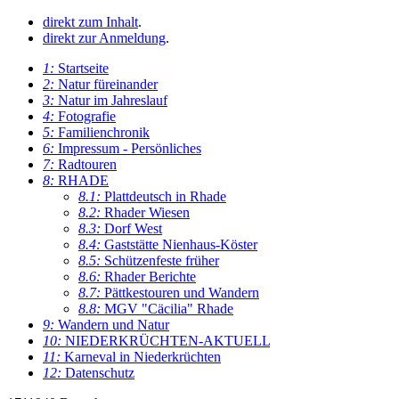
direkt zum Inhalt
.
direkt zur Anmeldung
.
1:
Startseite
2:
Natur füreinander
3:
Natur im Jahreslauf
4:
Fotografie
5:
Familienchronik
6:
Impressum - Persönliches
7:
Radtouren
8:
RHADE
8.1:
Plattdeutsch in Rhade
8.2:
Rhader Wiesen
8.3:
Dorf West
8.4:
Gaststätte Nienhaus-Köster
8.5:
Schützenfeste früher
8.6:
Rhader Berichte
8.7:
Pättkestouren und Wandern
8.8:
MGV "Cäcilia" Rhade
9:
Wandern und Natur
10:
NIEDERKRÜCHTEN-AKTUELL
11:
Karneval in Niederkrüchten
12:
Datenschutz