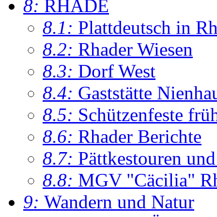
8:
RHADE
8.1:
Plattdeutsch in R
8.2:
Rhader Wiesen
8.3:
Dorf West
8.4:
Gaststätte Nienha
8.5:
Schützenfeste frü
8.6:
Rhader Berichte
8.7:
Pättkestouren un
8.8:
MGV "Cäcilia" R
9:
Wandern und Natur