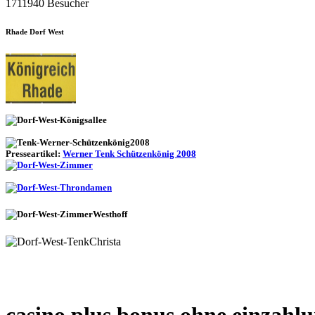
1711940 Besucher
Rhade Dorf West
Presseartikel:
Werner Tenk Schützenkönig 2008
casino plus bonus ohne einzahl