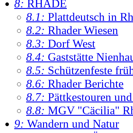
8:
RHADE
8.1:
Plattdeutsch in R
8.2:
Rhader Wiesen
8.3:
Dorf West
8.4:
Gaststätte Nienha
8.5:
Schützenfeste frü
8.6:
Rhader Berichte
8.7:
Pättkestouren un
8.8:
MGV "Cäcilia" R
9:
Wandern und Natur