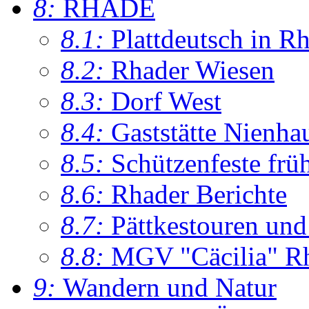
8:
RHADE
8.1:
Plattdeutsch in R
8.2:
Rhader Wiesen
8.3:
Dorf West
8.4:
Gaststätte Nienha
8.5:
Schützenfeste frü
8.6:
Rhader Berichte
8.7:
Pättkestouren un
8.8:
MGV "Cäcilia" R
9:
Wandern und Natur