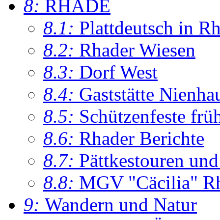
8:
RHADE
8.1:
Plattdeutsch in R
8.2:
Rhader Wiesen
8.3:
Dorf West
8.4:
Gaststätte Nienha
8.5:
Schützenfeste frü
8.6:
Rhader Berichte
8.7:
Pättkestouren un
8.8:
MGV "Cäcilia" R
9:
Wandern und Natur