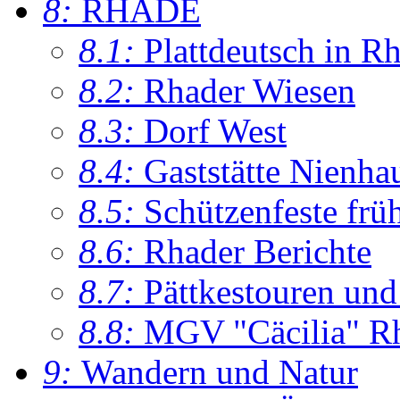
8:
RHADE
8.1:
Plattdeutsch in R
8.2:
Rhader Wiesen
8.3:
Dorf West
8.4:
Gaststätte Nienha
8.5:
Schützenfeste frü
8.6:
Rhader Berichte
8.7:
Pättkestouren un
8.8:
MGV "Cäcilia" R
9:
Wandern und Natur