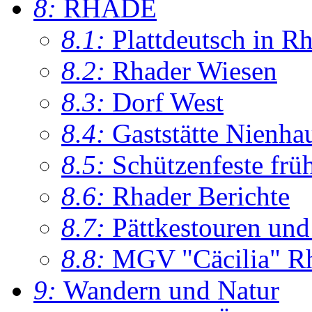
8:
RHADE
8.1:
Plattdeutsch in R
8.2:
Rhader Wiesen
8.3:
Dorf West
8.4:
Gaststätte Nienha
8.5:
Schützenfeste frü
8.6:
Rhader Berichte
8.7:
Pättkestouren un
8.8:
MGV "Cäcilia" R
9:
Wandern und Natur