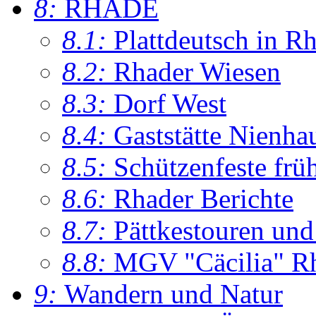
8:
RHADE
8.1:
Plattdeutsch in R
8.2:
Rhader Wiesen
8.3:
Dorf West
8.4:
Gaststätte Nienha
8.5:
Schützenfeste frü
8.6:
Rhader Berichte
8.7:
Pättkestouren un
8.8:
MGV "Cäcilia" R
9:
Wandern und Natur