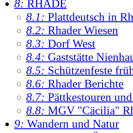
8:
RHADE
8.1:
Plattdeutsch in R
8.2:
Rhader Wiesen
8.3:
Dorf West
8.4:
Gaststätte Nienha
8.5:
Schützenfeste frü
8.6:
Rhader Berichte
8.7:
Pättkestouren un
8.8:
MGV "Cäcilia" R
9:
Wandern und Natur