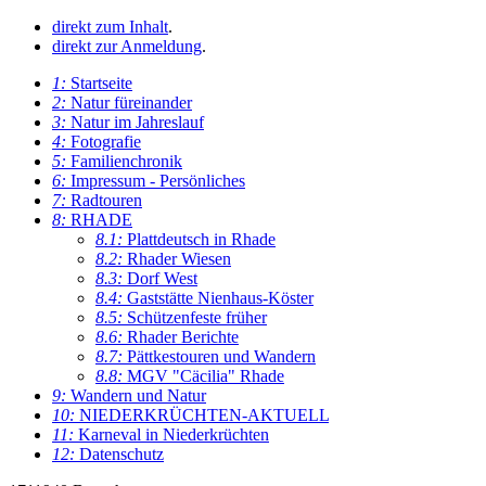
direkt zum Inhalt
.
direkt zur Anmeldung
.
1:
Startseite
2:
Natur füreinander
3:
Natur im Jahreslauf
4:
Fotografie
5:
Familienchronik
6:
Impressum - Persönliches
7:
Radtouren
8:
RHADE
8.1:
Plattdeutsch in Rhade
8.2:
Rhader Wiesen
8.3:
Dorf West
8.4:
Gaststätte Nienhaus-Köster
8.5:
Schützenfeste früher
8.6:
Rhader Berichte
8.7:
Pättkestouren und Wandern
8.8:
MGV "Cäcilia" Rhade
9:
Wandern und Natur
10:
NIEDERKRÜCHTEN-AKTUELL
11:
Karneval in Niederkrüchten
12:
Datenschutz