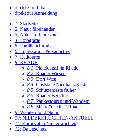
direkt zum Inhalt
.
direkt zur Anmeldung
.
1:
Startseite
2:
Natur füreinander
3:
Natur im Jahreslauf
4:
Fotografie
5:
Familienchronik
6:
Impressum - Persönliches
7:
Radtouren
8:
RHADE
8.1:
Plattdeutsch in Rhade
8.2:
Rhader Wiesen
8.3:
Dorf West
8.4:
Gaststätte Nienhaus-Köster
8.5:
Schützenfeste früher
8.6:
Rhader Berichte
8.7:
Pättkestouren und Wandern
8.8:
MGV "Cäcilia" Rhade
9:
Wandern und Natur
10:
NIEDERKRÜCHTEN-AKTUELL
11:
Karneval in Niederkrüchten
12:
Datenschutz