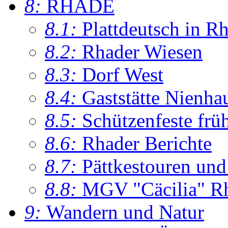
8:
RHADE
8.1:
Plattdeutsch in R
8.2:
Rhader Wiesen
8.3:
Dorf West
8.4:
Gaststätte Nienha
8.5:
Schützenfeste frü
8.6:
Rhader Berichte
8.7:
Pättkestouren un
8.8:
MGV "Cäcilia" R
9:
Wandern und Natur