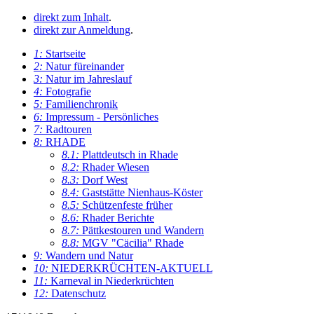
direkt zum Inhalt
.
direkt zur Anmeldung
.
1:
Startseite
2:
Natur füreinander
3:
Natur im Jahreslauf
4:
Fotografie
5:
Familienchronik
6:
Impressum - Persönliches
7:
Radtouren
8:
RHADE
8.1:
Plattdeutsch in Rhade
8.2:
Rhader Wiesen
8.3:
Dorf West
8.4:
Gaststätte Nienhaus-Köster
8.5:
Schützenfeste früher
8.6:
Rhader Berichte
8.7:
Pättkestouren und Wandern
8.8:
MGV "Cäcilia" Rhade
9:
Wandern und Natur
10:
NIEDERKRÜCHTEN-AKTUELL
11:
Karneval in Niederkrüchten
12:
Datenschutz