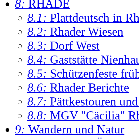
8:
RHADE
8.1:
Plattdeutsch in R
8.2:
Rhader Wiesen
8.3:
Dorf West
8.4:
Gaststätte Nienha
8.5:
Schützenfeste frü
8.6:
Rhader Berichte
8.7:
Pättkestouren un
8.8:
MGV "Cäcilia" R
9:
Wandern und Natur