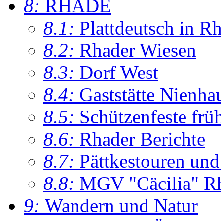
8:
RHADE
8.1:
Plattdeutsch in R
8.2:
Rhader Wiesen
8.3:
Dorf West
8.4:
Gaststätte Nienha
8.5:
Schützenfeste frü
8.6:
Rhader Berichte
8.7:
Pättkestouren un
8.8:
MGV "Cäcilia" R
9:
Wandern und Natur