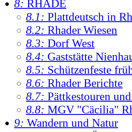
8:
RHADE
8.1:
Plattdeutsch in R
8.2:
Rhader Wiesen
8.3:
Dorf West
8.4:
Gaststätte Nienha
8.5:
Schützenfeste frü
8.6:
Rhader Berichte
8.7:
Pättkestouren un
8.8:
MGV "Cäcilia" R
9:
Wandern und Natur