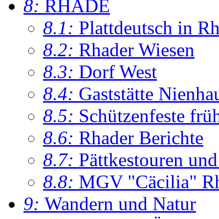
8:
RHADE
8.1:
Plattdeutsch in R
8.2:
Rhader Wiesen
8.3:
Dorf West
8.4:
Gaststätte Nienha
8.5:
Schützenfeste frü
8.6:
Rhader Berichte
8.7:
Pättkestouren un
8.8:
MGV "Cäcilia" R
9:
Wandern und Natur