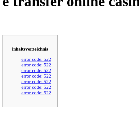
e transfer online casi
inhaltsverzeichnis
error code: 522
error code: 522
error code: 522
error code: 522
error code: 522
error code: 522
error code: 522