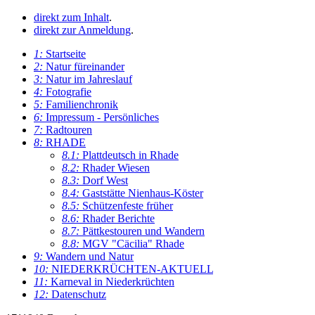
direkt zum Inhalt
.
direkt zur Anmeldung
.
1:
Startseite
2:
Natur füreinander
3:
Natur im Jahreslauf
4:
Fotografie
5:
Familienchronik
6:
Impressum - Persönliches
7:
Radtouren
8:
RHADE
8.1:
Plattdeutsch in Rhade
8.2:
Rhader Wiesen
8.3:
Dorf West
8.4:
Gaststätte Nienhaus-Köster
8.5:
Schützenfeste früher
8.6:
Rhader Berichte
8.7:
Pättkestouren und Wandern
8.8:
MGV "Cäcilia" Rhade
9:
Wandern und Natur
10:
NIEDERKRÜCHTEN-AKTUELL
11:
Karneval in Niederkrüchten
12:
Datenschutz