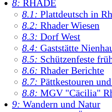
8:
RHADE
8.1:
Plattdeutsch in R
8.2:
Rhader Wiesen
8.3:
Dorf West
8.4:
Gaststätte Nienha
8.5:
Schützenfeste frü
8.6:
Rhader Berichte
8.7:
Pättkestouren un
8.8:
MGV "Cäcilia" R
9:
Wandern und Natur