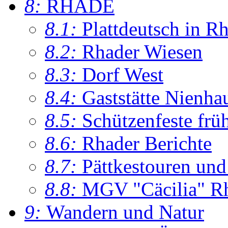
8:
RHADE
8.1:
Plattdeutsch in R
8.2:
Rhader Wiesen
8.3:
Dorf West
8.4:
Gaststätte Nienha
8.5:
Schützenfeste frü
8.6:
Rhader Berichte
8.7:
Pättkestouren un
8.8:
MGV "Cäcilia" R
9:
Wandern und Natur