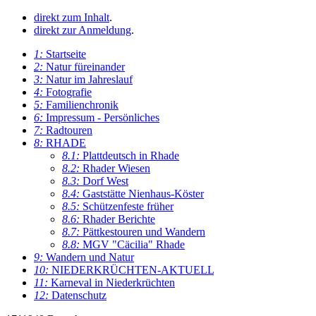
direkt zum Inhalt
.
direkt zur Anmeldung
.
1:
Startseite
2:
Natur füreinander
3:
Natur im Jahreslauf
4:
Fotografie
5:
Familienchronik
6:
Impressum - Persönliches
7:
Radtouren
8:
RHADE
8.1:
Plattdeutsch in Rhade
8.2:
Rhader Wiesen
8.3:
Dorf West
8.4:
Gaststätte Nienhaus-Köster
8.5:
Schützenfeste früher
8.6:
Rhader Berichte
8.7:
Pättkestouren und Wandern
8.8:
MGV "Cäcilia" Rhade
9:
Wandern und Natur
10:
NIEDERKRÜCHTEN-AKTUELL
11:
Karneval in Niederkrüchten
12:
Datenschutz