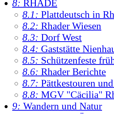
8:
RHADE
8.1:
Plattdeutsch in R
8.2:
Rhader Wiesen
8.3:
Dorf West
8.4:
Gaststätte Nienha
8.5:
Schützenfeste frü
8.6:
Rhader Berichte
8.7:
Pättkestouren un
8.8:
MGV "Cäcilia" R
9:
Wandern und Natur