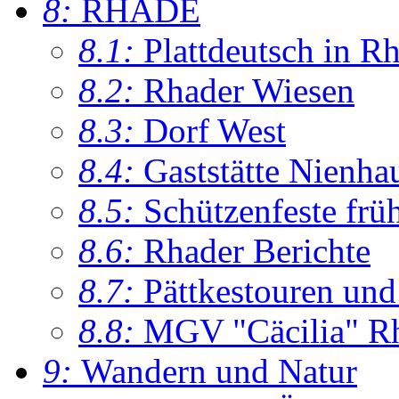
8:
RHADE
8.1:
Plattdeutsch in R
8.2:
Rhader Wiesen
8.3:
Dorf West
8.4:
Gaststätte Nienha
8.5:
Schützenfeste frü
8.6:
Rhader Berichte
8.7:
Pättkestouren un
8.8:
MGV "Cäcilia" R
9:
Wandern und Natur