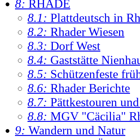
8:
RHADE
8.1:
Plattdeutsch in R
8.2:
Rhader Wiesen
8.3:
Dorf West
8.4:
Gaststätte Nienha
8.5:
Schützenfeste frü
8.6:
Rhader Berichte
8.7:
Pättkestouren un
8.8:
MGV "Cäcilia" R
9:
Wandern und Natur