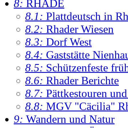
8:
RHADE
8.1:
Plattdeutsch in R
8.2:
Rhader Wiesen
8.3:
Dorf West
8.4:
Gaststätte Nienha
8.5:
Schützenfeste frü
8.6:
Rhader Berichte
8.7:
Pättkestouren un
8.8:
MGV "Cäcilia" R
9:
Wandern und Natur