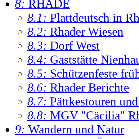
8:
RHADE
8.1:
Plattdeutsch in R
8.2:
Rhader Wiesen
8.3:
Dorf West
8.4:
Gaststätte Nienha
8.5:
Schützenfeste frü
8.6:
Rhader Berichte
8.7:
Pättkestouren un
8.8:
MGV "Cäcilia" R
9:
Wandern und Natur