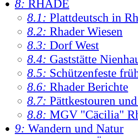
8:
RHADE
8.1:
Plattdeutsch in R
8.2:
Rhader Wiesen
8.3:
Dorf West
8.4:
Gaststätte Nienha
8.5:
Schützenfeste frü
8.6:
Rhader Berichte
8.7:
Pättkestouren un
8.8:
MGV "Cäcilia" R
9:
Wandern und Natur