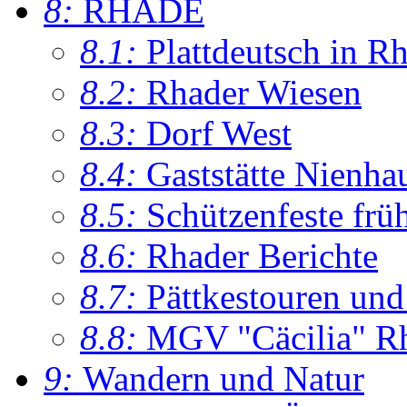
8:
RHADE
8.1:
Plattdeutsch in R
8.2:
Rhader Wiesen
8.3:
Dorf West
8.4:
Gaststätte Nienha
8.5:
Schützenfeste frü
8.6:
Rhader Berichte
8.7:
Pättkestouren un
8.8:
MGV "Cäcilia" R
9:
Wandern und Natur