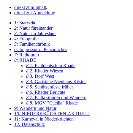
direkt zum Inhalt
.
direkt zur Anmeldung
.
1:
Startseite
2:
Natur füreinander
3:
Natur im Jahreslauf
4:
Fotografie
5:
Familienchronik
6:
Impressum - Persönliches
7:
Radtouren
8:
RHADE
8.1:
Plattdeutsch in Rhade
8.2:
Rhader Wiesen
8.3:
Dorf West
8.4:
Gaststätte Nienhaus-Köster
8.5:
Schützenfeste früher
8.6:
Rhader Berichte
8.7:
Pättkestouren und Wandern
8.8:
MGV "Cäcilia" Rhade
9:
Wandern und Natur
10:
NIEDERKRÜCHTEN-AKTUELL
11:
Karneval in Niederkrüchten
12:
Datenschutz