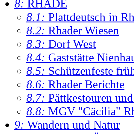
8:
RHADE
8.1:
Plattdeutsch in R
8.2:
Rhader Wiesen
8.3:
Dorf West
8.4:
Gaststätte Nienha
8.5:
Schützenfeste frü
8.6:
Rhader Berichte
8.7:
Pättkestouren un
8.8:
MGV "Cäcilia" R
9:
Wandern und Natur