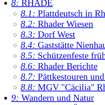
8:
RHADE
8.1:
Plattdeutsch in R
8.2:
Rhader Wiesen
8.3:
Dorf West
8.4:
Gaststätte Nienha
8.5:
Schützenfeste frü
8.6:
Rhader Berichte
8.7:
Pättkestouren un
8.8:
MGV "Cäcilia" R
9:
Wandern und Natur