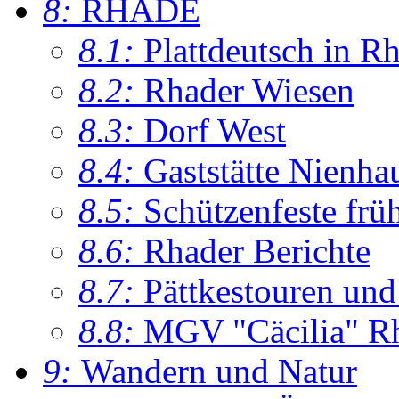
8:
RHADE
8.1:
Plattdeutsch in R
8.2:
Rhader Wiesen
8.3:
Dorf West
8.4:
Gaststätte Nienha
8.5:
Schützenfeste frü
8.6:
Rhader Berichte
8.7:
Pättkestouren un
8.8:
MGV "Cäcilia" R
9:
Wandern und Natur