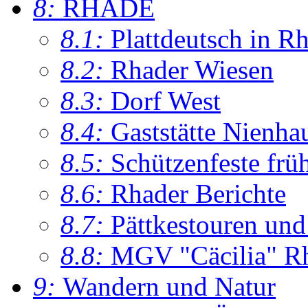
8:
RHADE
8.1:
Plattdeutsch in R
8.2:
Rhader Wiesen
8.3:
Dorf West
8.4:
Gaststätte Nienha
8.5:
Schützenfeste frü
8.6:
Rhader Berichte
8.7:
Pättkestouren un
8.8:
MGV "Cäcilia" R
9:
Wandern und Natur