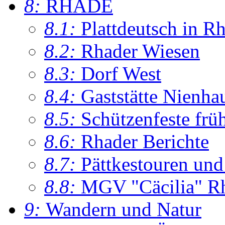
8:
RHADE
8.1:
Plattdeutsch in R
8.2:
Rhader Wiesen
8.3:
Dorf West
8.4:
Gaststätte Nienha
8.5:
Schützenfeste frü
8.6:
Rhader Berichte
8.7:
Pättkestouren un
8.8:
MGV "Cäcilia" R
9:
Wandern und Natur