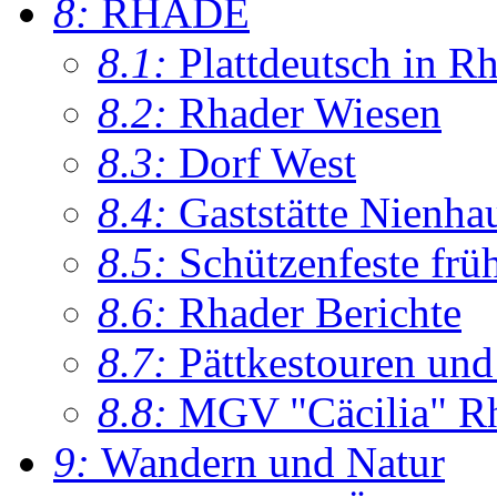
8:
RHADE
8.1:
Plattdeutsch in R
8.2:
Rhader Wiesen
8.3:
Dorf West
8.4:
Gaststätte Nienha
8.5:
Schützenfeste frü
8.6:
Rhader Berichte
8.7:
Pättkestouren un
8.8:
MGV "Cäcilia" R
9:
Wandern und Natur