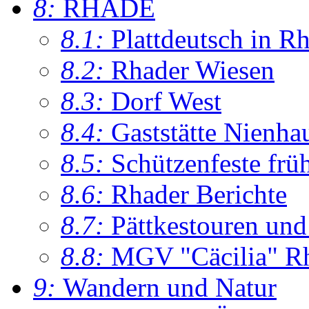
8:
RHADE
8.1:
Plattdeutsch in R
8.2:
Rhader Wiesen
8.3:
Dorf West
8.4:
Gaststätte Nienha
8.5:
Schützenfeste frü
8.6:
Rhader Berichte
8.7:
Pättkestouren un
8.8:
MGV "Cäcilia" R
9:
Wandern und Natur