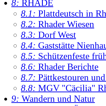
8:
RHADE
8.1:
Plattdeutsch in R
8.2:
Rhader Wiesen
8.3:
Dorf West
8.4:
Gaststätte Nienha
8.5:
Schützenfeste frü
8.6:
Rhader Berichte
8.7:
Pättkestouren un
8.8:
MGV "Cäcilia" R
9:
Wandern und Natur