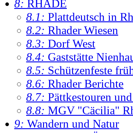
8:
RHADE
8.1:
Plattdeutsch in R
8.2:
Rhader Wiesen
8.3:
Dorf West
8.4:
Gaststätte Nienha
8.5:
Schützenfeste frü
8.6:
Rhader Berichte
8.7:
Pättkestouren un
8.8:
MGV "Cäcilia" R
9:
Wandern und Natur