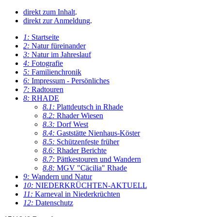
direkt zum Inhalt
.
direkt zur Anmeldung
.
1:
Startseite
2:
Natur füreinander
3:
Natur im Jahreslauf
4:
Fotografie
5:
Familienchronik
6:
Impressum - Persönliches
7:
Radtouren
8:
RHADE
8.1:
Plattdeutsch in Rhade
8.2:
Rhader Wiesen
8.3:
Dorf West
8.4:
Gaststätte Nienhaus-Köster
8.5:
Schützenfeste früher
8.6:
Rhader Berichte
8.7:
Pättkestouren und Wandern
8.8:
MGV "Cäcilia" Rhade
9:
Wandern und Natur
10:
NIEDERKRÜCHTEN-AKTUELL
11:
Karneval in Niederkrüchten
12:
Datenschutz