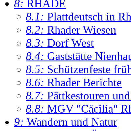
8:
RHADE
8.1:
Plattdeutsch in R
8.2:
Rhader Wiesen
8.3:
Dorf West
8.4:
Gaststätte Nienha
8.5:
Schützenfeste frü
8.6:
Rhader Berichte
8.7:
Pättkestouren un
8.8:
MGV "Cäcilia" R
9:
Wandern und Natur