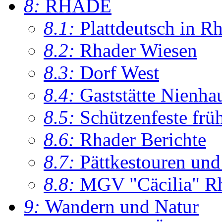
8:
RHADE
8.1:
Plattdeutsch in R
8.2:
Rhader Wiesen
8.3:
Dorf West
8.4:
Gaststätte Nienha
8.5:
Schützenfeste frü
8.6:
Rhader Berichte
8.7:
Pättkestouren un
8.8:
MGV "Cäcilia" R
9:
Wandern und Natur