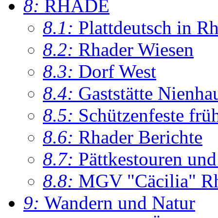
8:
RHADE
8.1:
Plattdeutsch in R
8.2:
Rhader Wiesen
8.3:
Dorf West
8.4:
Gaststätte Nienha
8.5:
Schützenfeste frü
8.6:
Rhader Berichte
8.7:
Pättkestouren un
8.8:
MGV "Cäcilia" R
9:
Wandern und Natur