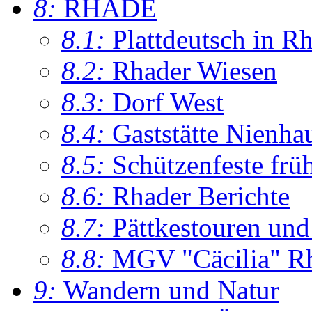
8:
RHADE
8.1:
Plattdeutsch in R
8.2:
Rhader Wiesen
8.3:
Dorf West
8.4:
Gaststätte Nienha
8.5:
Schützenfeste frü
8.6:
Rhader Berichte
8.7:
Pättkestouren un
8.8:
MGV "Cäcilia" R
9:
Wandern und Natur